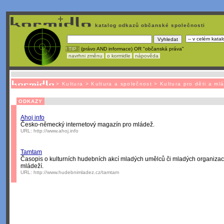
katalog odkazů občanské společnosti
! TIP :
(právo AND informace) OR "občanská práva"
navrhni změnu
o kormidle
nápověda
Nechcete být závislí
na korporátech typu Google či Micro
>
Kultura
>
Kultura a společnost
>
Kultura pro děti a ml
ODKAZY
Ahoj info
Česko-německý internetový magazín pro mládež.
URL:
http://www.ahoj.info
Tamtam
Časopis o kulturních hudebních akcí mladých umělců či mladých organizac
mládeží.
URL:
http://www.hudebnimladez.cz/tamtam