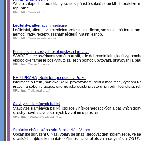
Web o chlapech a pro chlapy, co nosí pánské sukně nebo kilt. Interaktivní 
republice.
URL:
http://www.kilt.cz
Léčitelství, alternativní medicína
Léčitelství, alternativní medicína, celostní medicína, srozumitelná forma pro
nemocí, rady, recepty, seznam léčitelů, vlastní eshop.
URL:
http://www.lecitelstvi.info
Příležitosti na českých ekologických farmách
WWOOF je celosvětovou výměnnou sítí, kde dobrovolníkům, kteří vypomáha
ekologické farmě je poskytnuto za jejich pomoc ubytování, stravování a pra
URL:
http://wwoof.ecn.cz
REIKI PRAHA | Reiki terapie nejen v Praze
Informace o Reiki, nabídka Reiki, provázanost Reiki a meditace, význam Re
práce na sobě, relaxace, energetická očista prostoru, přírodní léčitelství, re
URL:
http://reiki-praha.cz/
Stavby ze slaměných balíků
Stavby ze slaměných balíků, izolace v nízkoenergetických a pasivních dom
střechy, návrh staveb šetrných k životnímu prostředí
URL:
http://www.stavbyzeslamy.cz
Straánky občanského sdružení U Nás, Volary
Občanské sdružení U Nás, Volary se snaží sledovat dění kolem sebe, ve mě
stránkách najdete komentáře k činnosti zastupitelstva a rady města. OS UNá