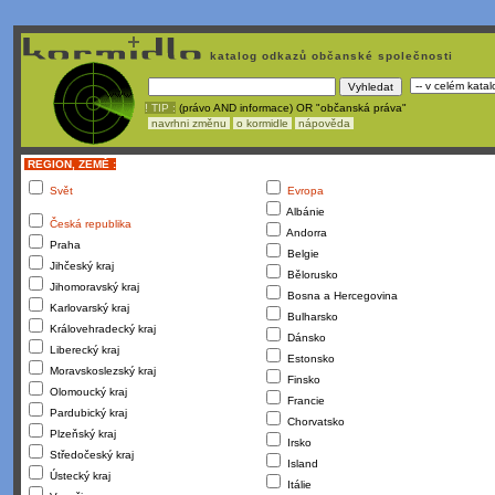
katalog odkazů občanské společnosti
! TIP :
(právo AND informace) OR "občanská práva"
navrhni změnu
o kormidle
nápověda
REGION, ZEMĚ :
Svět
Evropa
Albánie
Česká republika
Andorra
Praha
Belgie
Jihčeský kraj
Bělorusko
Jihomoravský kraj
Bosna a Hercegovina
Karlovarský kraj
Bulharsko
Královehradecký kraj
Dánsko
Liberecký kraj
Estonsko
Moravskoslezský kraj
Finsko
Olomoucký kraj
Francie
Pardubický kraj
Chorvatsko
Plzeňský kraj
Irsko
Středočeský kraj
Island
Ústecký kraj
Itálie