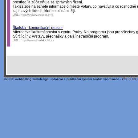
prostředí a zůčastňuje se správních řízení.
Taktéž zde naleznete informace o městě Volary, co navštívit a co rozhodně
zajímavých lidech, kteří mezi námi žijí.
URL:
http://volary.vesele.info
Školská - komunikační prostor
Alternativní kulturní prostor v centru Prahy. Na programu jsou pro všechny
tvůrčí dílny, výstavy, přednášky a další netradiční program.
URL:
http://www.skolska28.cz
©2003;
webhosting
,
webdesign
,
redakční a publikační systém Toolkit
, koordinace -