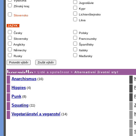
Vysočina
Jugoslávie
Zlínský kraj
Kypr
Lichtenštejnsko
Slovensko
Litva
JAZYK :
Česky
Polsky
Slovensky
Francouzsky
Anglicky
Španělsky
Německy
Italsky
Rusky
Maďarsky
>
Lidé a společnost
>
Alternativní životní styl
Anarchismus
(16)
Hippies
(4)
Punk
P
(8)
Squating
(11)
Vegetariánství a veganství
(14)
K
S