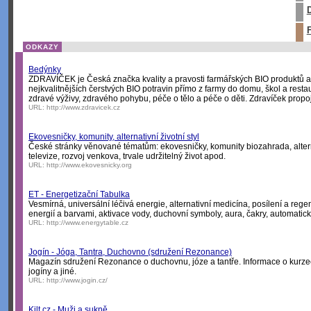
D
F
ODKAZY
Bedýnky
ZDRAVÍČEK je Česká značka kvality a pravosti farmářských BIO produktů a
nejkvalitnějších čerstvých BIO potravin přímo z farmy do domu, škol a resta
zdravé výživy, zdravého pohybu, péče o tělo a péče o děti. Zdravíček propoju
URL:
http://www.zdravicek.cz
Ekovesničky, komunity, alternativní životní styl
České stránky věnované tématům: ekovesničky, komunity biozahrada, alternat
televize, rozvoj venkova, trvale udržitelný život apod.
URL:
http://www.ekovesnicky.org
ET - Energetizační Tabulka
Vesmírná, universální léčivá energie, alternativní medicína, posílení a reg
energií a barvami, aktivace vody, duchovní symboly, aura, čakry, automatic
URL:
http://www.energytable.cz
Jogín - Jóga, Tantra, Duchovno (sdružení Rezonance)
Magazín sdružení Rezonance o duchovnu, józe a tantře. Informace o kurzec
jogíny a jiné.
URL:
http://www.jogin.cz/
Kilt.cz - Muži a sukně