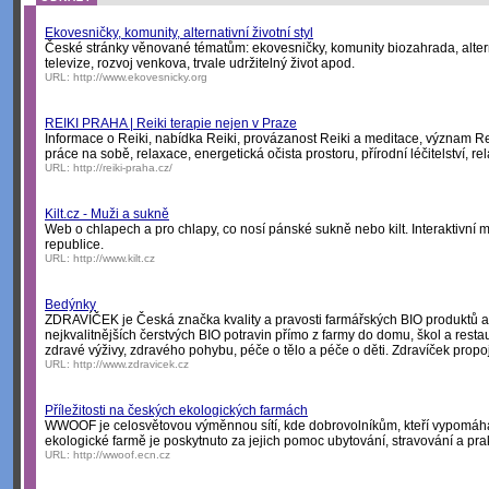
Ekovesničky, komunity, alternativní životní styl
České stránky věnované tématům: ekovesničky, komunity biozahrada, alternat
televize, rozvoj venkova, trvale udržitelný život apod.
URL:
http://www.ekovesnicky.org
REIKI PRAHA | Reiki terapie nejen v Praze
Informace o Reiki, nabídka Reiki, provázanost Reiki a meditace, význam Re
práce na sobě, relaxace, energetická očista prostoru, přírodní léčitelství, re
URL:
http://reiki-praha.cz/
Kilt.cz - Muži a sukně
Web o chlapech a pro chlapy, co nosí pánské sukně nebo kilt. Interaktivní 
republice.
URL:
http://www.kilt.cz
Bedýnky
ZDRAVÍČEK je Česká značka kvality a pravosti farmářských BIO produktů a
nejkvalitnějších čerstvých BIO potravin přímo z farmy do domu, škol a resta
zdravé výživy, zdravého pohybu, péče o tělo a péče o děti. Zdravíček propoju
URL:
http://www.zdravicek.cz
Příležitosti na českých ekologických farmách
WWOOF je celosvětovou výměnnou sítí, kde dobrovolníkům, kteří vypomáha
ekologické farmě je poskytnuto za jejich pomoc ubytování, stravování a pra
URL:
http://wwoof.ecn.cz