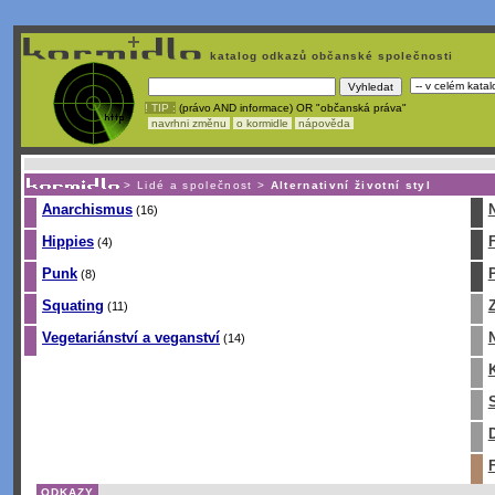
katalog odkazů občanské společnosti
! TIP :
(právo AND informace) OR "občanská práva"
navrhni změnu
o kormidle
nápověda
Unavuje
vás tvorba stránek v HTML? Nemá webmaster
čas
na jejich aktualizac
>
Lidé a společnost
>
Alternativní životní styl
Anarchismus
(16)
Hippies
(4)
Punk
P
(8)
Squating
(11)
Vegetariánství a veganství
(14)
K
S
D
F
ODKAZY