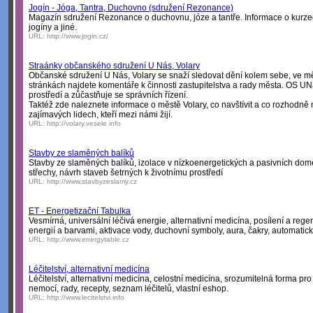
Jogín - Jóga, Tantra, Duchovno (sdružení Rezonance)
Magazín sdružení Rezonance o duchovnu, józe a tantře. Informace o kurzec
jogíny a jiné.
URL:
http://www.jogin.cz/
Straánky občanského sdružení U Nás, Volary
Občanské sdružení U Nás, Volary se snaží sledovat dění kolem sebe, ve mě
stránkách najdete komentáře k činnosti zastupitelstva a rady města. OS UNá
prostředí a zůčastňuje se správních řízení.
Taktéž zde naleznete informace o městě Volary, co navštívit a co rozhodně
zajímavých lidech, kteří mezi námi žijí.
URL:
http://volary.vesele.info
Stavby ze slaměných balíků
Stavby ze slaměných balíků, izolace v nízkoenergetických a pasivních dom
střechy, návrh staveb šetrných k životnímu prostředí
URL:
http://www.stavbyzeslamy.cz
ET - Energetizační Tabulka
Vesmírná, universální léčivá energie, alternativní medicína, posílení a reg
energií a barvami, aktivace vody, duchovní symboly, aura, čakry, automatic
URL:
http://www.energytable.cz
Léčitelství, alternativní medicína
Léčitelství, alternativní medicína, celostní medicína, srozumitelná forma pro
nemocí, rady, recepty, seznam léčitelů, vlastní eshop.
URL:
http://www.lecitelstvi.info