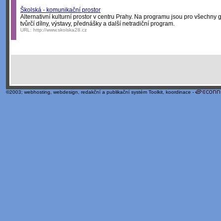
Školská - komunikační prostor
Alternativní kulturní prostor v centru Prahy. Na programu jsou pro všechny
tvůrčí dílny, výstavy, přednášky a další netradiční program.
URL:
http://www.skolska28.cz
©2003;
webhosting
,
webdesign
,
redakční a publikační systém Toolkit
, koordinace -