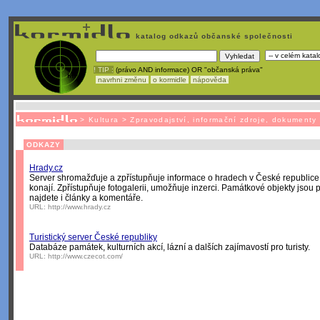
katalog odkazů občanské společnosti
! TIP :
(právo AND informace) OR "občanská práva"
navrhni změnu
o kormidle
nápověda
Nechcete být závislí
na korporátech typu Google či Micro
>
Kultura
>
Zpravodajství, informační zdroje, dokumenty
ODKAZY
Hrady.cz
Server shromažďuje a zpřístupňuje informace o hradech v České republice i
konají. Zpřístupňuje fotogalerii, umožňuje inzerci. Památkové objekty jsou 
najdete i články a komentáře.
URL:
http://www.hrady.cz
Turistický server České republiky
Databáze památek, kulturních akcí, lázní a dalších zajímavostí pro turisty.
URL:
http://www.czecot.com/