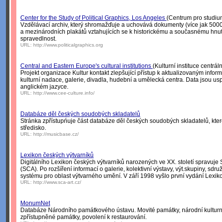
Center for the Study of Political Graphics, Los Angeles
(Centrum pro studium
Vzdělávací archiv, který shromažďuje a uchovává dokumenty (více jak 500
a mezinárodních plakátů vztahujících se k historickému a současnému hnutí
spravedlnost.
URL:
http://www.politicalgraphics.org
Central and Eastern Europe's cultural institutions
(Kulturní instituce centrá
Projekt organizace Kultur kontakt zlepšující přístup k aktualizovaným inf
kulturní nadace, galerie, divadla, hudební a umělecká centra. Data jsou 
anglickém jazyce.
URL:
http://www.cee-culture.info/
Databáze děl českých soudobých skladatelů
Stránka zpřístupńuje část databáze děl českých soudobých skladatelů, kter
středisko.
URL:
http://musicbase.cz/
Lexikon českých výtvarníků
Digitálního Lexikon českých výtvarníků narozených ve XX. století spravuj
(SCA). Po rozšíření informací o galerie, kolektivní výstavy, výt.skupiny, sdru
systému pro oblast výtvarného umění. V září 1998 vyšlo první vydání Lexi
URL:
http://www.sca-art.cz/
MonumNet
Databáze Národního památkového ústavu. Movité památky, národní kulturn
zpřístupněné památky, povolení k restaurování.