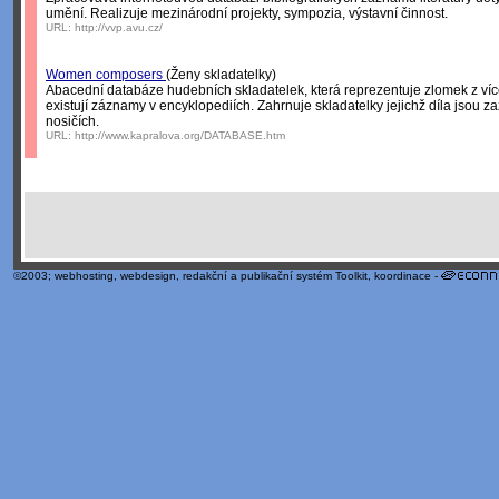
umění. Realizuje mezinárodní projekty, sympozia, výstavní činnost.
URL:
http://vvp.avu.cz/
Women composers
(Ženy skladatelky)
Abacední databáze hudebních skladatelek, která reprezentuje zlomek z ví
existují záznamy v encyklopediích. Zahrnuje skladatelky jejichž díla jso
nosičích.
URL:
http://www.kapralova.org/DATABASE.htm
©2003;
webhosting
,
webdesign
,
redakční a publikační systém Toolkit
, koordinace -