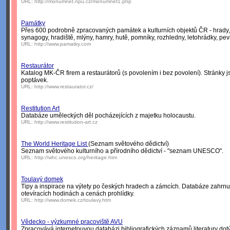
URL:
http://monumnet.npu.cz/monumnet1.php
Památky
Přes 600 podrobně zpracovaných památek a kulturních objektů ČR - hrady, zá
synagogy, hradiště, mlýny, hamry, hutě, pomníky, rozhledny, letohrádky, pevn
URL:
http://www.pamatky.com
Restaurátor
Katalog MK-ČR firem a restaurátorů (s povolením i bez povolení). Stránky
poptávek.
URL:
http://www.restaurator.cz/
Restitution Art
Databáze uměleckých děl pocházejících z majetku holocaustu.
URL:
http://www.restitution-art.cz
The World Heritage List
(Seznam světového dědictví)
Seznam světového kulturního a přírodního dědictví - "seznam UNESCO".
URL:
http://whc.unesco.org/heritage.htm
Toulavý domek
Tipy a inspirace na výlety po českých hradech a zámcích. Databáze zahrnuj
otevíracích hodinách a cenách prohlídky.
URL:
http://www.domek.cz/toulavy.htm
Vědecko - výzkumné pracoviště AVU
Zpracovává internetouvou databázi bibliografických záznamů literatury do