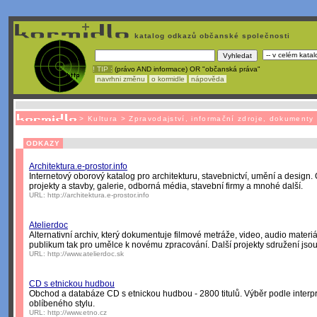
katalog odkazů občanské společnosti
! TIP :
(právo AND informace) OR "občanská práva"
navrhni změnu
o kormidle
nápověda
Nechcete být závislí
na korporátech typu Google či Micro
>
Kultura
>
Zpravodajství, informační zdroje, dokumenty
ODKAZY
Architektura.e-prostor.info
Internetový oborový katalog pro architekturu, stavebnictví, umění a design.
projekty a stavby, galerie, odborná média, stavební firmy a mnohé další.
URL:
http://architektura.e-prostor.info
Atelierdoc
Alternativní archiv, který dokumentuje filmové metráže, video, audio materiá
publikum tak pro umělce k novému zpracování. Další projekty sdružení jsou
URL:
http://www.atelierdoc.sk
CD s etnickou hudbou
Obchod a databáze CD s etnickou hudbou - 2800 titulů. Výběr podle interp
oblíbeného stylu.
URL:
http://www.etno.cz