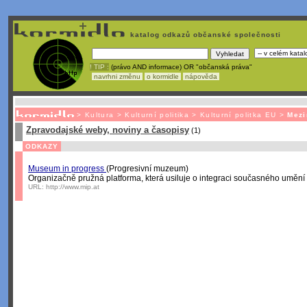
katalog odkazů občanské společnosti
! TIP :
(právo AND informace) OR "občanská práva"
navrhni změnu
o kormidle
nápověda
Unavuje
vás tvorba stránek v HTML? Nemá webmaster
čas
na jejich aktualizac
>
Kultura
>
Kulturní politika
>
Kulturní politka EU
>
Mezi
Zpravodajské weby, noviny a časopisy
(1)
ODKAZY
Museum in progress
(Progresivní muzeum)
Organizačně pružná platforma, která usiluje o integraci současného umění
URL:
http://www.mip.at