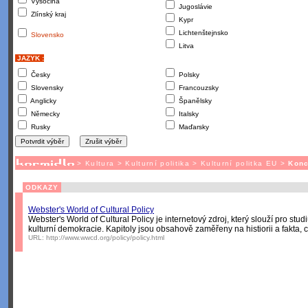
Vysočina
Jugoslávie
Zlínský kraj
Kypr
Lichtenštejnsko
Slovensko
Litva
JAZYK :
Česky
Polsky
Slovensky
Francouzsky
Anglicky
Španělsky
Německy
Italsky
Rusky
Maďarsky
>
Kultura
>
Kulturní politika
>
Kulturní politka EU
>
Konc
ODKAZY
Webster's World of Cultural Policy
Webster's World of Cultural Policy je internetový zdroj, který slouží pro studi
kulturní demokracie. Kapitoly jsou obsahově zaměřeny na histiorii a fakta, 
URL:
http://www.wwcd.org/policy/policy.html