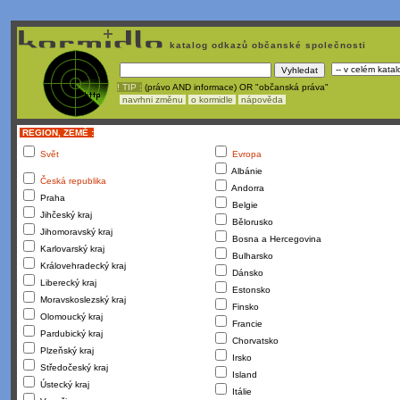
katalog odkazů občanské společnosti
! TIP :
(právo AND informace) OR "občanská práva"
navrhni změnu
o kormidle
nápověda
REGION, ZEMĚ :
Svět
Evropa
Albánie
Česká republika
Andorra
Praha
Belgie
Jihčeský kraj
Bělorusko
Jihomoravský kraj
Bosna a Hercegovina
Karlovarský kraj
Bulharsko
Královehradecký kraj
Dánsko
Liberecký kraj
Estonsko
Moravskoslezský kraj
Finsko
Olomoucký kraj
Francie
Pardubický kraj
Chorvatsko
Plzeňský kraj
Irsko
Středočeský kraj
Island
Ústecký kraj
Itálie