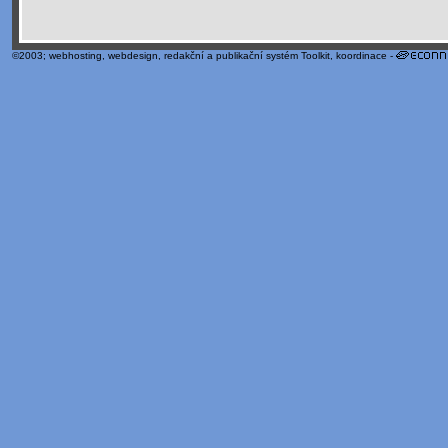
©2003;
webhosting
,
webdesign
,
redakční a publikační systém Toolkit
, koordinace -