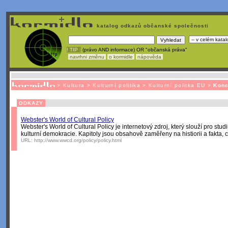
katalog odkazů občanské společnosti
! TIP :
(právo AND informace) OR "občanská práva"
navrhni změnu
o kormidle
nápověda
Unavuje
vás tvorba stránek v HTML? Nemá webmaster
čas
na jejich aktualizac
>
Kultura
>
Kulturní politika
>
Kulturní politka EU
>
Konc
ODKAZY
Webster's World of Cultural Policy
Webster's World of Cultural Policy je internetový zdroj, který slouží pro studi
kulturní demokracie. Kapitoly jsou obsahově zaměřeny na histiorii a fakta, 
URL:
http://www.wwcd.org/policy/policy.html