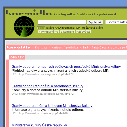
katalog odkazů občanské společnosti
! TIP :
(právo AND informace) OR "občanská práva"
navrhni změnu
o kormidle
nápověda
Unavuje
vás tvorba stránek v HTML? Nemá webmaster
čas
na jejich aktualizac
>
Kultura
>
Kulturní politika
>
Státní správa a samospr
ODKAZY
Granty odboru hromadných sdělovacích prostředků Ministerstva kultury
Přehled nabídky grantových řízení a jejich výsledků odboru MK.
URL:
http://www.mkcr.cz/categories.php?id=177
Granty odboru regionální a národnostní kultury
Konkurzy a dotace odboru Ministerstva kultury.
URL:
http://www.mkcr.cz/categories.php?id=172
Granty odboru umění a knihoven Ministerstva kultury
Informace o grantových řízeních tohoto odboru.
URL:
http://www.mkcr.cz/article.php?id=906
Ministerstvo kultury České republiky