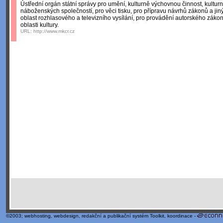
Ústřední orgán státní správy pro umění, kulturně výchovnou činnost, kulturní
náboženských společností, pro věci tisku, pro přípravu návrhů zákonů a jin
oblast rozhlasového a televizního vysílání, pro provádění autorského záko
oblasti kultury.
URL:
http://www.mkcr.cz
©2003;
webhosting
,
webdesign
,
redakční a publikační systém Toolkit
, koordinace -